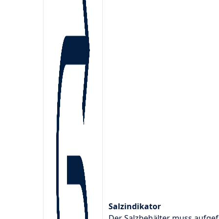
Salzindikator
Der Salzbehälter muss aufgef