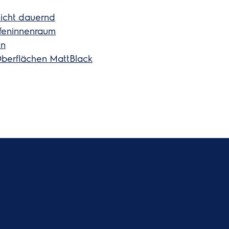
 nicht dauernd
ofeninnenraum
en
Oberflächen MattBlack