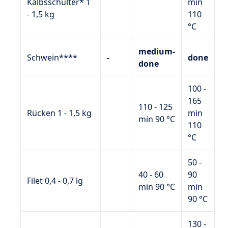
Kalbsschulter* 1
min
- 1,5 kg
110
°C
medium-
Schwein****
-
done
done
100 -
165
110 - 125
Rücken 1 - 1,5 kg
min
min 90 °C
110
°C
50 -
40 - 60
90
Filet 0,4 - 0,7 lg
min 90 °C
min
90 °C
130 -