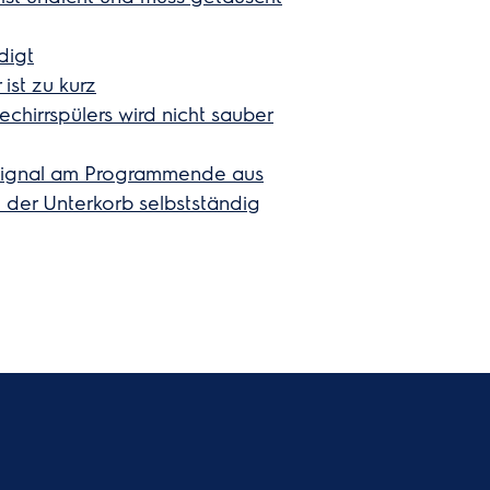
digt
ist zu kurz
chirrspülers wird nicht sauber
e Signal am Programmende aus
lt der Unterkorb selbstständig