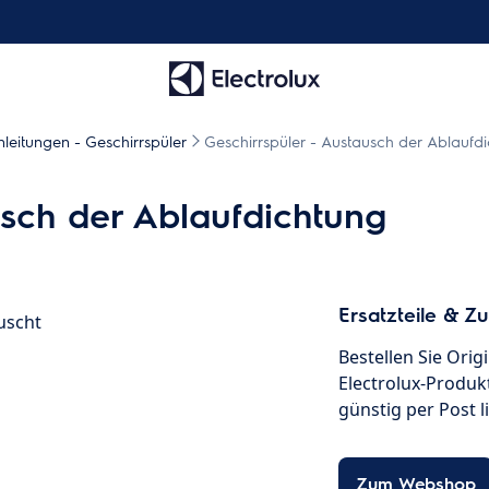
leitungen - Geschirrspüler
Geschirrspüler - Austausch der Ablaufd
usch der Ablaufdichtung
Ersatzteile & Z
uscht
Bestellen Sie Orig
Electrolux-Produkt
günstig per Post l
Zum Webshop